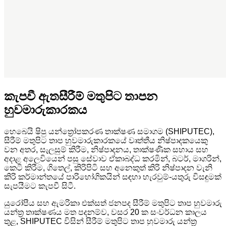
කැපවී ඇත
සීරීම් මතුපිට තාපන
හුවමාරුකාරකය
හෙබෙයි ෂිපු යන්ත්‍රෝපකරණ තාක්ෂණ සමාගම (SHIPUTEC),
සීරීම් මතුපිට තාප හුවමාරුකාරකයේ වෘත්තීය නිෂ්පාදකයෙකු
වන අතර, සැලසුම් කිරීම, නිෂ්පාදනය, තාක්ෂණික සහාය සහ
අදාළ අලෙවියෙන් පසු සේවාව ඒකාබද්ධ කරමින්, බටර්, මාගරින්,
කෙටි කිරීම, ගිතෙල්, කිරිපිටි සහ අනෙකුත් කිරි නිෂ්පාදන වැනි
කිරි කර්මාන්තයේ පාරිභෝගිකයින් සඳහා හැරවුම්-යතුරු විසඳුමක්
සැපයීමට කැපවී සිටී.
යුරෝපීය සහ ඇමරිකා එක්සත් ජනපද සීරීම් මතුපිට තාප හුවමාරු
යන්ත්‍ර තාක්ෂණය මත පදනම්ව, වසර 20 ක සංවර්ධන කාලය
තුළ, SHIPUTEC විසින් සීරීම් මතුපිට තාප හුවමාරු යන්ත්‍ර