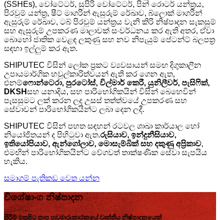
(SSHEs), වෝටේටර්, සුපිරි වෝටේටර්, පින් රොටර් යන්ත්‍රය,
පිරවුම් යන්ත්‍ර, ෂීට් මාගරින් ඇසුරුම් රේඛාව, බ්ලොක් මාගරින්
ඇසුරුම් රේඛාව, ටබ් පිරවුම් යන්ත්‍රය වැනි කිරි නිෂ්පාදන සැකසුම්
සහ ඇසුරුම් උපකරණ මාලාවක් සංවර්ධනය කර ඇති අතර, ඒවා
බොහෝ ජාතික වෙළඳ ලකුණු සහ නව නිපැයුම් පේටන්ට් බලපත්‍ර
සඳහා ඉල්ලුම් කර ඇත.
SHIPUTEC විසින් ලෝක ප්‍රකට ව්‍යවසායන් සමඟ දිගුකාලීන
උපායමාර්ගික හවුල්කාරිත්වයන් ඇති කර ගෙන ඇත,
එනම්
ෆොන්ටෙරා, පුරටෝස්, විල්මාර් කෙරී, යුනිලීවර්, පැසිෆික්,
DKSH
සහ යනාදිය, සහ පාරිභෝගිකයින් විසින් බෙහෙවින්
පැසසුමට ලක් කරන ලද උසස් තත්ත්වයේ උපකරණ සහ
සේවාවන් පාරිභෝගිකයින්ට ලබා දෙන ලදී.
SHIPUTEC විසින් පහත සඳහන් රටවල ශාඛා කාර්යාල හෝ
නියෝජිතයන් ද පිහිටුවා ඇත.
රුසියාව, ඉන්දුනීසියාව,
ඉතියෝපියාව, ඇන්ගෝලාව, මොසැම්බික් සහ දකුණු අප්‍රිකාව
,
එමඟින් පාරිභෝගිකයින්ට වේගවත් තාක්ෂණික සේවා සැපයිය
හැකිය.
සමාගම් පැතිකඩ වෙත යන්න
විශේෂාංග නිෂ්පාදන
සීරීම් මතුපිට තාප හුවමාරුකාරකයේ වෘත්තීය නිෂ්පාදකයෙක්