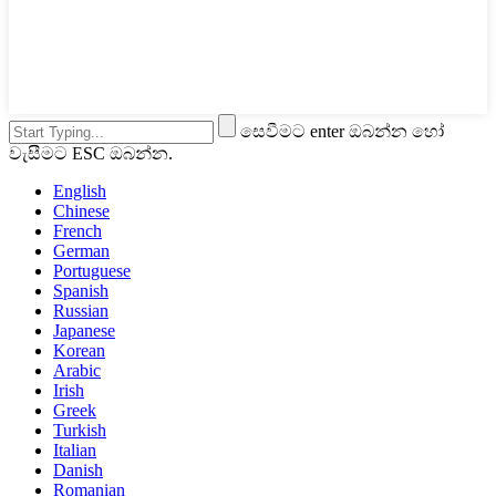
සෙවීමට enter ඔබන්න හෝ
වැසීමට ESC ඔබන්න.
English
Chinese
French
German
Portuguese
Spanish
Russian
Japanese
Korean
Arabic
Irish
Greek
Turkish
Italian
Danish
Romanian