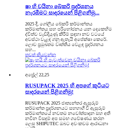
ෂා හි චයිනා බේකරි ප්‍රදර්ශනය
නැරඹීමට සාදරයෙන් පිළිගනිමු...
2025 දී, ගෝලීය බේකරි කර්මාන්තය
කර්මාන්තය සහ පරිභෝජනය යන දෙකෙහිම
ද්විත්ව වැඩිදියුණු කිරීම් සඳහා නව වටයේ
අවස්ථා වැළඳ ගනු ඇතැයි අපේක්ෂා කෙරේ.
ලොව ප්‍රමුඛතම වෘත්තීය වෙළඳ ප්‍රදර්ශනය
සහ...
තවත් කියවන්න
අප්‍රේල් 22,25
RUSUPACK 2025 හි අපගේ කුටියට
සාදරයෙන් පිළිගනිමු!
RUSUPACK 2025 ජාත්‍යන්තර ඇසුරුම්
කර්මාන්ත ප්‍රදර්ශනයට සහභාගී වී ඇසුරුම්
කර්මාන්තයේ නවතම නවෝත්පාදන සහ අති
නවීන විසඳුම් අප සමඟ ගවේෂණය කරන
ලෙස SHIPUTEC ඔබට අවංකවම ආරාධනා