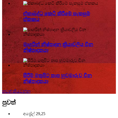
ඒකාබද්ධ කෙටි කිරීමේ සැකසුම්
ඒකකය
මාගරින් නිෂ්පාදන ක්‍රියාවලිය චීන
නිෂ්පාදකයා
සීරීම් මතුපිට තාප හුවමාරුව චීන
නිෂ්පාදකයා
තවත් කියවන්න
පුවත්
අප්‍රේල් 29,25