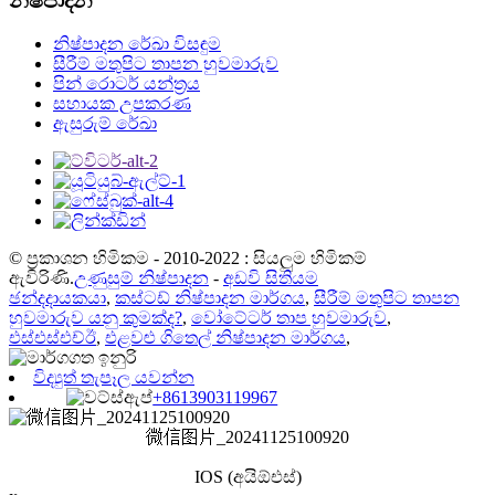
නිෂ්පාදන
නිෂ්පාදන රේඛා විසඳුම
සීරීම් මතුපිට තාපන හුවමාරුව
පින් රොටර් යන්ත්‍රය
සහායක උපකරණ
ඇසුරුම් රේඛා
© ප්‍රකාශන හිමිකම - 2010-2022 : සියලුම හිමිකම්
ඇවිරිණි.
උණුසුම් නිෂ්පාදන
-
අඩවි සිතියම
ඡන්දදායකයා
,
කස්ටඩ් නිෂ්පාදන මාර්ගය
,
සීරීම් මතුපිට තාපන
හුවමාරුව යනු කුමක්ද?
,
වෝටේටර් තාප හුවමාරුව
,
එස්එස්එච්ඊ
,
එළවළු ගිතෙල් නිෂ්පාදන මාර්ගය
,
විද්‍යුත් තැපෑල යවන්න
+8613903119967
微信图片_20241125100920
IOS (අයිඕඑස්)