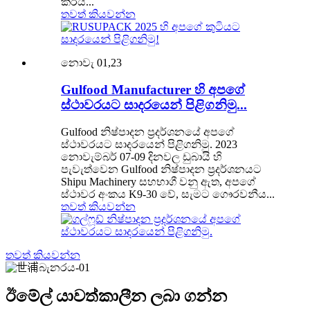
කරයි...
තවත් කියවන්න
නොවැ 01,23
Gulfood Manufacturer හි අපගේ
ස්ථාවරයට සාදරයෙන් පිළිගනිමු...
Gulfood නිෂ්පාදන ප්‍රදර්ශනයේ අපගේ
ස්ථාවරයට සාදරයෙන් පිළිගනිමු. 2023
නොවැම්බර් 07-09 දිනවල ඩුබායි හි
පැවැත්වෙන Gulfood නිෂ්පාදන ප්‍රදර්ශනයට
Shipu Machinery සහභාගී වනු ඇත, අපගේ
ස්ථාවර අංකය K9-30 වේ, සැමට ගෞරවනීය...
තවත් කියවන්න
තවත් කියවන්න
ඊමේල් යාවත්කාලීන ලබා ගන්න