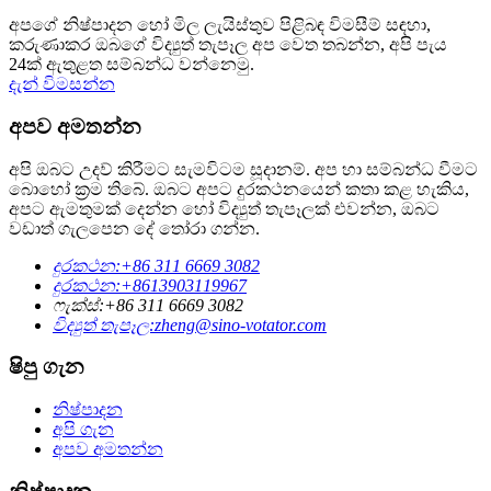
අපගේ නිෂ්පාදන හෝ මිල ලැයිස්තුව පිළිබඳ විමසීම් සඳහා,
කරුණාකර ඔබගේ විද්‍යුත් තැපෑල අප වෙත තබන්න, අපි පැය
24ක් ඇතුළත සම්බන්ධ වන්නෙමු.
දැන් විමසන්න
අපව අමතන්න
අපි ඔබට උදව් කිරීමට සැමවිටම සූදානම්. අප හා සම්බන්ධ වීමට
බොහෝ ක්‍රම තිබේ. ඔබට අපට දුරකථනයෙන් කතා කළ හැකිය,
අපට ඇමතුමක් දෙන්න හෝ විද්‍යුත් තැපෑලක් එවන්න, ඔබට
වඩාත් ගැලපෙන දේ තෝරා ගන්න.
දුරකථන:
+86 311 6669 3082
දුරකථන:
+8613903119967
ෆැක්ස්:
+86 311 6669 3082
විද්‍යුත් තැපෑල:
zheng@sino-votator.com
ෂිපු ගැන
නිෂ්පාදන
අපි ගැන
අපව අමතන්න