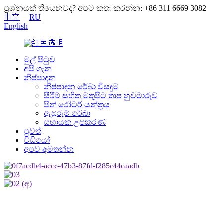
ප්‍රශ්නයක් තියෙනවද? අපට කතා කරන්න: +86 311 6669 3082
中文
RU
English
මුල් පිටුව
අපි ගැන
නිෂ්පාදන
නිෂ්පාදන රේඛා විසඳුම
සීරීම් සහිත මතුපිට තාප හුවමාරුව
පින් රෝටර් යන්ත්‍රය
ඇසුරුම් රේඛා
සහායක උපකරණ
පුවත්
වීඩියෝ
අපව අමතන්න