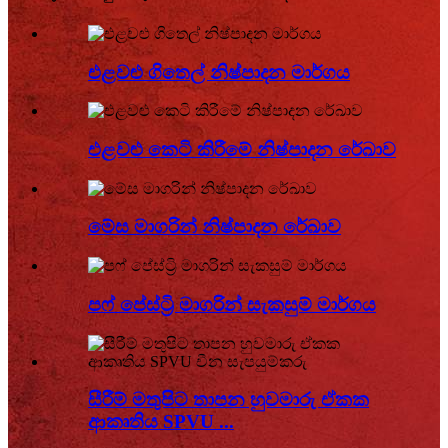
එළවළු ගිතෙල් නිෂ්පාදන මාර්ගය
එළවළු කෙටි කිරීමේ නිෂ්පාදන රේඛාව
මේස මාගරින් නිෂ්පාදන රේඛාව
පෆ් පේස්ට්‍රි මාගරින් සැකසුම් මාර්ගය
සීරීම් මතුපිට තාපන හුවමාරු ඒකක
ආකෘතිය SPVU ...