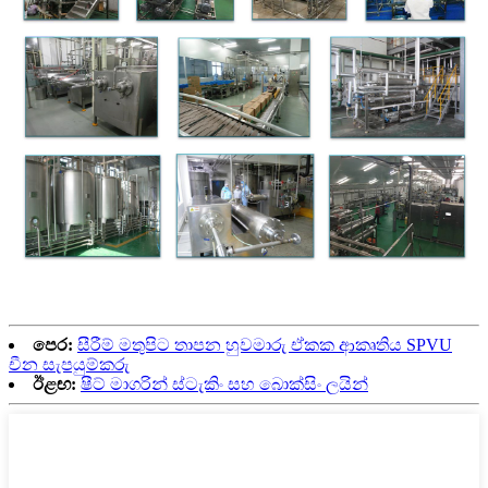
පෙර:
සීරීම් මතුපිට තාපන හුවමාරු ඒකක ආකෘතිය SPVU
චීන සැපයුම්කරු
ඊළඟ:
ෂීට් මාගරින් ස්ටැකිං සහ බොක්සිං ලයින්