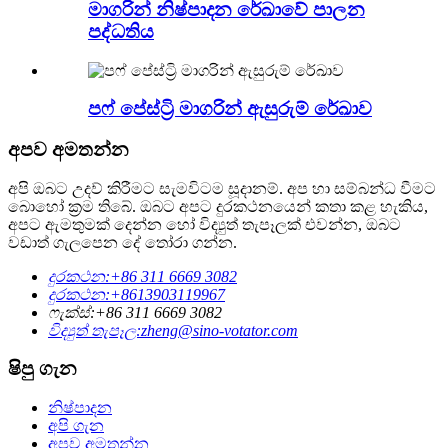
මාගරින් නිෂ්පාදන රේඛාවේ පාලන
පද්ධතිය
පෆ් පේස්ට්‍රි මාගරින් ඇසුරුම් රේඛාව
අපව අමතන්න
අපි ඔබට උදව් කිරීමට සැමවිටම සූදානම්. අප හා සම්බන්ධ වීමට
බොහෝ ක්‍රම තිබේ. ඔබට අපට දුරකථනයෙන් කතා කළ හැකිය,
අපට ඇමතුමක් දෙන්න හෝ විද්‍යුත් තැපෑලක් එවන්න, ඔබට
වඩාත් ගැලපෙන දේ තෝරා ගන්න.
දුරකථන:
+86 311 6669 3082
දුරකථන:
+8613903119967
ෆැක්ස්:
+86 311 6669 3082
විද්‍යුත් තැපෑල:
zheng@sino-votator.com
ෂිපු ගැන
නිෂ්පාදන
අපි ගැන
අපව අමතන්න