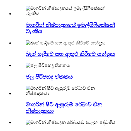
මාගරින් නිෂ්පාදනයේ ඉමල්සිෆිකේෂන්
ටැංකිය
බෑග් සෑදීමේ සහ ඇතුළු කිරීමේ යන්ත්‍රය
ජල පිරිපහදු ඒකකය
මාගරින් ෂීට් ඇසුරුම් රේඛාව චීන
නිෂ්පාදකයා