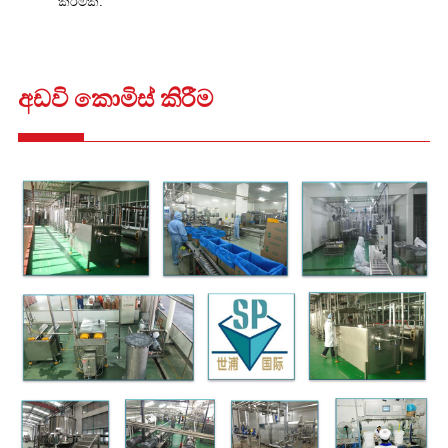
කිරීමකි.
අඩවි කොමිස් කිරීම