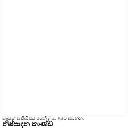
ඔබගේ පණිවිඩය මෙහි ලියා අපට එවන්න.
නිෂ්පාදන කාණ්ඩ