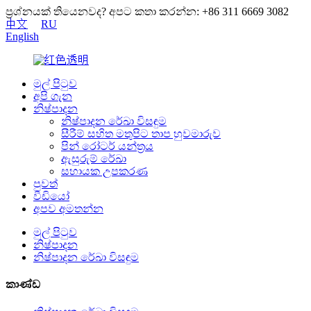
ප්‍රශ්නයක් තියෙනවද? අපට කතා කරන්න: +86 311 6669 3082
中文
RU
English
මුල් පිටුව
අපි ගැන
නිෂ්පාදන
නිෂ්පාදන රේඛා විසඳුම
සීරීම් සහිත මතුපිට තාප හුවමාරුව
පින් රෝටර් යන්ත්‍රය
ඇසුරුම් රේඛා
සහායක උපකරණ
පුවත්
වීඩියෝ
අපව අමතන්න
මුල් පිටුව
නිෂ්පාදන
නිෂ්පාදන රේඛා විසඳුම
කාණ්ඩ