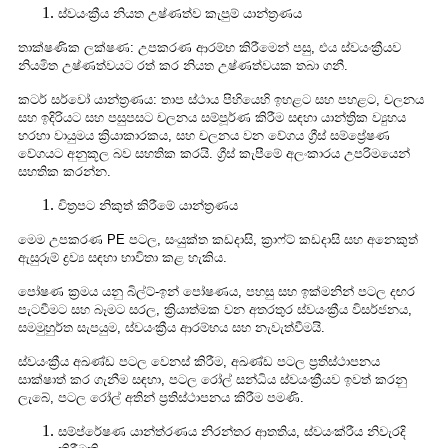
ස්වයංක්‍රීය නියත උෂ්ණත්ව කැපුම් යාන්ත්‍රණය
තාක්ෂණික ලක්ෂණ: උපකරණ ආරම්භ කිරීමෙන් පසු, එය ස්වයංක්‍රීයව
නියමිත උෂ්ණත්වයට රත් කර නියත උෂ්ණත්වයක තබා ගනී.
කටර් සර්වෝ යාන්ත්‍රණය: තාප ස්ථාය පිහියෙහි ඉහළට සහ පහළට, චලනය
සහ ඉදිරියට සහ පසුපසට චලනය සම්පූර්ණ කිරීම සඳහා යාන්ත්‍රික ව්‍යුහය
හරහා වායුමය ක්‍රියාකාරකය, සහ චලනය වන වේගය ග්‍රීස් සම්ප්‍රේෂණ
වේගයට අනුකූල බව සහතික කරයි. ග්‍රීස් කැපීමේ අලංකාරය උපරිමයෙන්
සහතික කරන්න.
චිත්‍රපට නිකුත් කිරීමේ යාන්ත්‍රණය
මෙම උපකරණ PE පටල, සංයුක්ත කඩදාසි, ක්‍රාෆ්ට් කඩදාසි සහ අනෙකුත්
ඇසුරුම් ද්‍රව්‍ය සඳහා භාවිතා කළ හැකිය.
පෝෂණ ක්‍රමය යනු බිල්ට්-ඉන් පෝෂණය, පහසු සහ ඉක්මනින් පටල දඟර
පැටවීමට සහ බෑමට සරල, ක්‍රියාත්මක වන අතරතුර ස්වයංක්‍රීය විසර්ජනය,
සමමුහුර්ත සැපයුම, ස්වයංක්‍රීය ආරම්භය සහ නැවැත්වීමයි.
ස්වයංක්‍රීය අඛණ්ඩ පටල වෙනස් කිරීම, අඛණ්ඩ පටල ප්‍රතිස්ථාපනය
සාක්ෂාත් කර ගැනීම සඳහා, පටල රෝල් සන්ධිය ස්වයංක්‍රීයව ඉවත් කරනු
ලැබේ, පටල රෝල් අතින් ප්‍රතිස්ථාපනය කිරීම පමණි.
සම්ප්රේෂණ යාන්ත්රණය නිරන්තර ආතතිය, ස්වයංක්රීය නිවැරදි