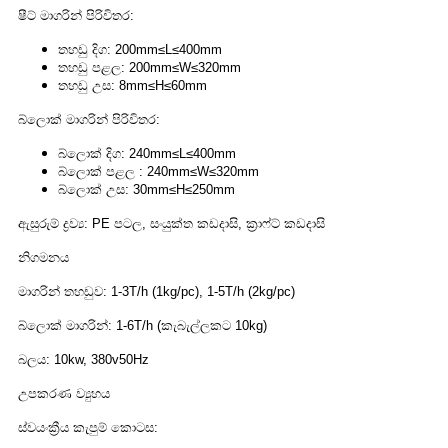
ෂීට් මාගරින් පිරිවිතර:
තහඩු දිග: 200mm≤L≤400mm
තහඩු පළල: 200mm≤W≤320mm
තහඩු උස: 8mm≤H≤60mm
බ්ලොක් මාගරින් පිරිවිතර:
බ්ලොක් දිග: 240mm≤L≤400mm
බ්ලොක් පළල : 240mm≤W≤320mm
බ්ලොක් උස: 30mm≤H≤250mm
ඇසුරුම් ද්‍රව්‍ය: PE පටල, සංයුක්ත කඩදාසි, ක්‍රාෆ්ට් කඩදාසි
නිගමනය
මාගරින් තහඩුව: 1-3T/h (1kg/pc), 1-5T/h (2kg/pc)
බ්ලොක් මාගරින්: 1-6T/h (කැබැල්ලකට 10kg)
බලය: 10kw, 380v50Hz
උපකරණ ව්‍යුහය
ස්වයංක්‍රීය කැපුම් කොටස: