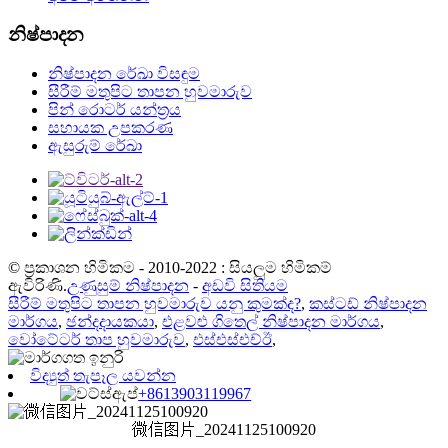
නිෂ්පාදන
නිෂ්පාදන රේඛා විසඳුම
සීරීම් මතුපිට තාපන හුවමාරුව
පින් රොටර් යන්ත්‍රය
සහායක උපකරණ
ඇසුරුම් රේඛා
© ප්‍රකාශන හිමිකම - 2010-2022 : සියලුම හිමිකම්
ඇවිරිණි.
උණුසුම් නිෂ්පාදන
-
අඩවි සිතියම
සීරීම් මතුපිට තාපන හුවමාරුව යනු කුමක්ද?
,
කස්ටඩ් නිෂ්පාදන
මාර්ගය
,
ඡන්දදායකයා
,
එළවළු ගිතෙල් නිෂ්පාදන මාර්ගය
,
වෝටේටර් තාප හුවමාරුව
,
එස්එස්එච්ඊ
,
විද්‍යුත් තැපෑල යවන්න
+8613903119967
微信图片_20241125100920