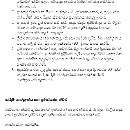
වේගවත් කිරීම සඳහා සම්ප්‍රේෂක පටිය මඟින් සර්වෝ මෝටරය
ධාවනය වේ.
ඉන්පසු චිත්‍රපට කැපීමේ යාන්ත්‍රණයට ප්‍රවාහනය කර, ඇසුරුම් ද්‍රව්‍ය
ඉක්මනින් කපා, ඊළඟ ස්ථානයට ප්‍රවාහනය කරනු ලැබේ.
පැකේජ ද්‍රව්‍ය ග්‍රීස් එකට සවි කර, පසුව මැදට අතිච්ඡාදනය වී, ඊළඟ
ස්ථානය සම්ප්‍රේෂණය වන පරිදි, දෙපස ඇති වායුමය ව්‍යුහය
දෙපැත්තෙන්ම නැඟී යනු ඇත.
ග්‍රීස් අනාවරණය කරගත් පසු, සර්වෝ මෝටර් ඩ්‍රයිව් දිශා යාන්ත්‍රණය
වහාම ක්ලිප් එක සිදු කර ඉක්මනින් 90° දිශාව සකස් කරයි.
ග්‍රීස් හඳුනා ගැනීමෙන් පසු, පාර්ශ්වීය මුද්‍රා තැබීමේ යාන්ත්‍රණය මඟින්
සර්වෝ මෝටරය ඉක්මනින් ඉදිරියට හැරී ආපසු හැරවීමට හේතු වන
අතර එමඟින් ඇසුරුම් ද්‍රව්‍ය දෙපස ග්‍රීස් එකට ඇලවීමේ අරමුණ
සාක්ෂාත් කර ගනී.
ඇසුරුම් කරන ලද ග්‍රීස් පැකේජයට පෙර සහ පසු දිශාවටම 90° කින්
නැවත සකස් කර, කිරුම් යාන්ත්‍රණයට සහ ඉවත් කිරීමේ
යාන්ත්‍රණයට ඇතුළු වේ.
කිරුම් යාන්ත්‍රණය සහ ප්‍රතික්ෂේප කිරීම
මාර්ගගත කිරුම් ක්‍රමය මඟින් ඉක්මනින් හා අඛණ්ඩව කිරා මැන බැලිය හැකි
අතර ඉවසීම නැතිවීම වැනි ප්‍රතිපෝෂණ ස්වයංක්‍රීයව ඉවත් වේ.
තාක්ෂණික පරාමිතිය