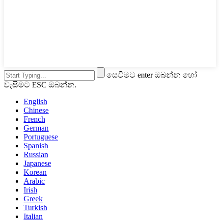
සෙවීමට enter ඔබන්න හෝ
වැසීමට ESC ඔබන්න.
English
Chinese
French
German
Portuguese
Spanish
Russian
Japanese
Korean
Arabic
Irish
Greek
Turkish
Italian