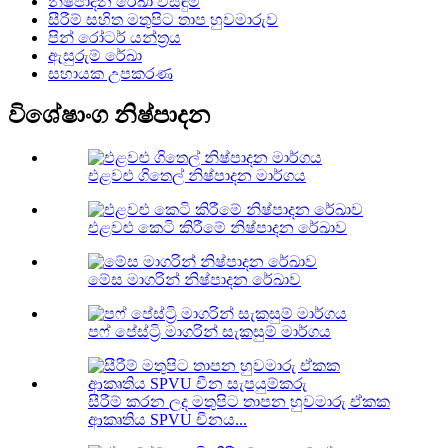
නිෂ්පාදන රේඛා විසඳුම
සීරීම් සහිත මතුපිට තාප හුවමාරුව
පින් රෝටර් යන්ත්‍රය
ඇසුරුම් රේඛා
සහායක උපකරණ
විශේෂාංග නිෂ්පාදන
එළවළු ගිතෙල් නිෂ්පාදන මාර්ගය
එළවළු කෙටි කිරීමේ නිෂ්පාදන රේඛාව
මේස මාගරින් නිෂ්පාදන රේඛාව
පෆ් පේස්ට්‍රි මාගරින් සැකසුම් මාර්ගය
සීරීම් කරන ලද මතුපිට තාපන හුවමාරු ඒකක
ආකෘතිය SPVU චීනය...