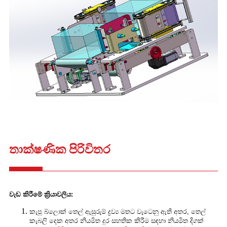
තාක්ෂණික පිරිවිතර
වැඩ කිරීමේ ක්‍රියාවලිය:
කැපූ බ්ලොක් තෙල් ඇසුරුම් ද්‍රව්‍ය මතට වැටෙනු ඇති අතර, තෙල්
කැබලි දෙක අතර නියමිත දුර සහතික කිරීම සඳහා නියමිත දිගක්