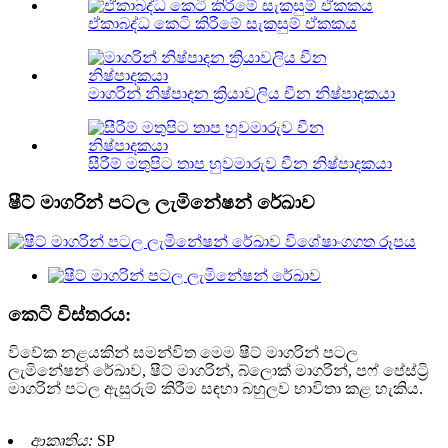
ඒකාබද්ධ කෙටි කිරීමේ සැකසුම් ඒකකය
මාගරින් නිෂ්පාදන ක්‍රියාවලිය චීන නිෂ්පාදකයා
සීරීම් මතුපිට තාප හුවමාරුව චීන නිෂ්පාදකයා
ෂීට් මාගරින් පටල ලැමිනේෂන් රේඛාව
කෙටි විස්තරය:
විවේක නළයකින් සමන්විත මෙම ෂීට් මාගරින් පටල
ලැමිනේෂන් රේඛාව, ෂීට් මාගරින්, බ්ලොක් මාගරින්, පෆ් පේස්ට්‍රි
මාගරින් පටල ඇසුරුම් කිරීම සඳහා බහුලව භාවිතා කළ හැකිය.
ආකෘතිය:
SP