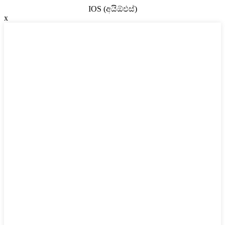
IOS (අයිඕඑස්)
x