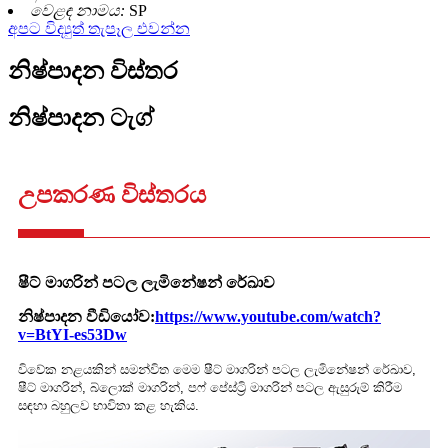
වෙළඳ නාමය:
SP
අපට විද්‍යුත් තැපෑල එවන්න
නිෂ්පාදන විස්තර
නිෂ්පාදන ටැග්
උපකරණ විස්තරය
ෂීට් මාගරින් පටල ලැමිනේෂන් රේඛාව
නිෂ්පාදන වීඩියෝව:
https://www.youtube.com/watch?
v=BtYI-es53Dw
විවේක නළයකින් සමන්විත මෙම ෂීට් මාගරින් පටල ලැමිනේෂන් රේඛාව,
ෂීට් මාගරින්, බ්ලොක් මාගරින්, පෆ් පේස්ට්‍රි මාගරින් පටල ඇසුරුම් කිරීම
සඳහා බහුලව භාවිතා කළ හැකිය.